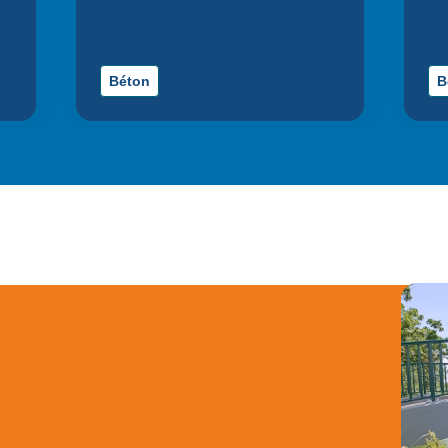
Béton
B