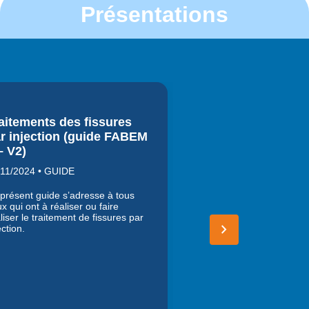
Présentations
aitements des fissures
Protection des 
r injection (guide FABEM
(guide FABEM 4 
– V2)
15/11/2024 • GUIDE
/11/2024 • GUIDE
Le présent guide s’ad
qui ont à réaliser ou à 
présent guide s’adresse à tous
mise en œuvre d’un pr
x qui ont à réaliser ou faire
système de protection
liser le traitement de fissures par
pour béton répondant 
keyboard_arrow_right
ection.
fonctions.