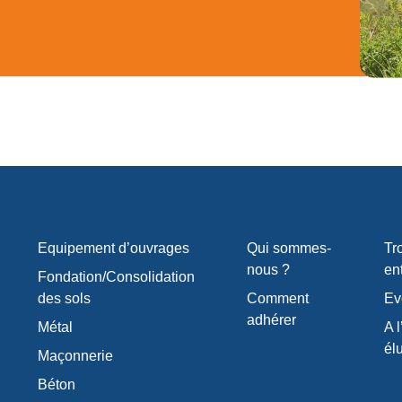
Equipement d’ouvrages
Qui sommes-
Tr
nous ?
en
Fondation/Consolidation
des sols
Comment
Ev
adhérer
Métal
A l
él
Maçonnerie
Béton