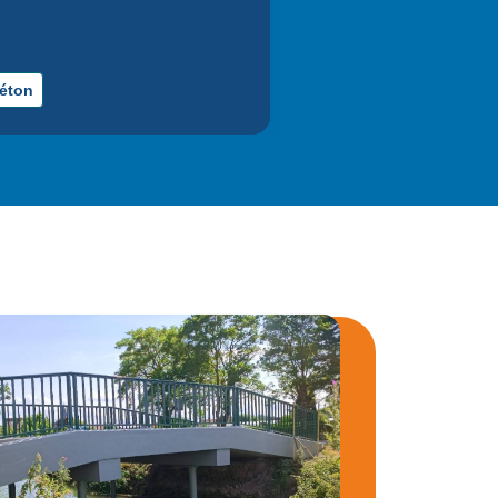
éton
Béton