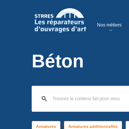
Nos métiers
Béton
search
Armatures
Armatures additionnelles