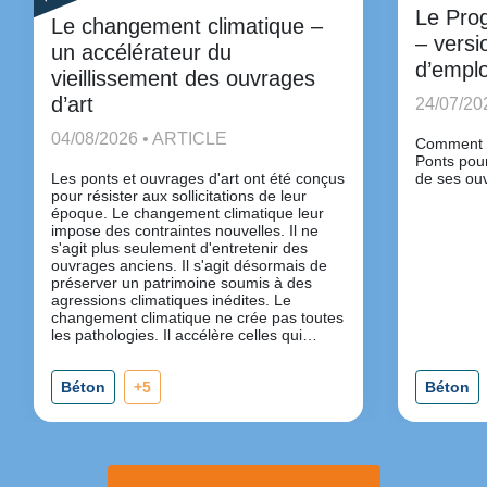
Le Pro
Le changement climatique –
– versi
un accélérateur du
d’emplo
vieillissement des ouvrages
d’art
24/07/20
04/08/2026 • ARTICLE
Comment u
Ponts pour
Les ponts et ouvrages d'art ont été conçus
de ses ou
pour résister aux sollicitations de leur
époque. Le changement climatique leur
impose des contraintes nouvelles. Il ne
s'agit plus seulement d'entretenir des
ouvrages anciens. Il s'agit désormais de
préserver un patrimoine soumis à des
agressions climatiques inédites. Le
changement climatique ne crée pas toutes
les pathologies. Il accélère celles qui
existent déjà.
Béton
+5
Béton