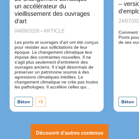
– versi
un accélérateur du
d’emplo
vieillissement des ouvrages
d’art
24/07/20
04/08/2026 • ARTICLE
Comment u
Ponts pour
Les ponts et ouvrages d'art ont été conçus
de ses ou
pour résister aux sollicitations de leur
époque. Le changement climatique leur
impose des contraintes nouvelles. Il ne
s'agit plus seulement d'entretenir des
ouvrages anciens. Il s'agit désormais de
préserver un patrimoine soumis à des
agressions climatiques inédites. Le
changement climatique ne crée pas toutes
les pathologies. Il accélère celles qui
existent déjà.
Béton
+5
Béton
Découvrir d'autres contenus