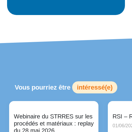
Vous pourriez être
intéressé(e)
Webinaire du STRRES sur les
RSI – R
procédés et matériaux : replay
01/06/2
du 28 mai 2026