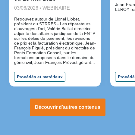
Jean-Fran
03/06/2026 • WEBINAIRE
LEROY re
Retrouvez autour de Lionel Llobet,
président du STRRES - Les réparateurs
d'ouvrages d'art, Valérie Baillat directrice
adjointe des affaires juridiques de la FNTP
sur les délais de paiement, les révisions
de prix et la facturation électronique, Jean-
François Figuié, président du directoire de
Ponts Formation Conseil, sur les
formations proposées dans le domaine du
génie cvil, Jean-François Prévost gérant et
Julie Leroy responsable commerciale, de
Route Service Industrie, partenaire du
STRRES pour ses produits à destination
Procédés et matériaux
Procédé
des entreprises.
Découvrir d'autres contenus