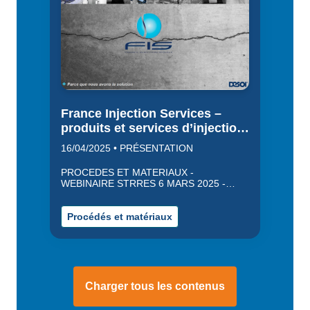
France Injection Services –
produits et services d’injection
de résines et coulis ciment
16/04/2025 • PRÉSENTATION
PROCEDES ET MATERIAUX -
WEBINAIRE STRRES 6 MARS 2025 -
France Injection Services a présenté ses
produits et services : matériels d’injection
mono et bi composants, accessoires
Procédés et matériaux
d’injection résines et coulis ciment, résines
d’injection mono et bi composants,
systèmes d’injection de résine,
ancrages/micropieux et tirants.
Charger tous les contenus