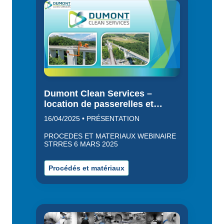
Dumont Clean Services –
location de passerelles et
nacelles négatives adaptées
16/04/2025 • PRÉSENTATION
aux ouvrages d’art
PROCEDES ET MATERIAUX WEBINAIRE
STRRES 6 MARS 2025
Procédés et matériaux