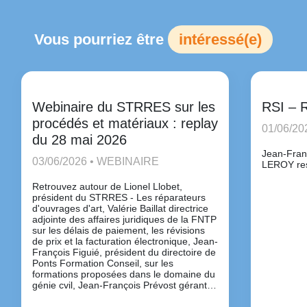
Vous pourriez être
intéressé(e)
Webinaire du STRRES sur les
RSI – R
procédés et matériaux : replay
01/06/2
du 28 mai 2026
Jean-Fran
03/06/2026 • WEBINAIRE
LEROY re
Retrouvez autour de Lionel Llobet,
président du STRRES - Les réparateurs
d'ouvrages d'art, Valérie Baillat directrice
adjointe des affaires juridiques de la FNTP
sur les délais de paiement, les révisions
de prix et la facturation électronique, Jean-
François Figuié, président du directoire de
Ponts Formation Conseil, sur les
formations proposées dans le domaine du
génie cvil, Jean-François Prévost gérant et
Julie Leroy responsable commerciale, de
Route Service Industrie, partenaire du