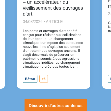
P
– un accélérateur du
m
vieillissement des ouvrages
d’art
2
04/08/2026 • ARTICLE
C
N
Les ponts et ouvrages d'art ont été
t
conçus pour résister aux sollicitations
de leur époque. Le changement
climatique leur impose des contraintes
nouvelles. Il ne s'agit plus seulement
d'entretenir des ouvrages anciens. Il
s'agit désormais de préserver un
patrimoine soumis à des agressions
climatiques inédites. Le changement
climatique ne crée pas toutes les
pathologies. Il accélère celles qui
existent déjà.
Béton
+5
Découvrir d'autres contenus