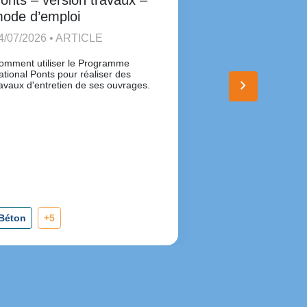
onts – version travaux –
Industrie
ode d’emploi
01/06/2026 • 
4/07/2026 • ARTICLE
Jean-François PR
Julie LEROY resp
omment utiliser le Programme
ational Ponts pour réaliser des
keyboard_arrow_right
ravaux d'entretien de ses ouvrages.
Béton
+5
Procédés et ma