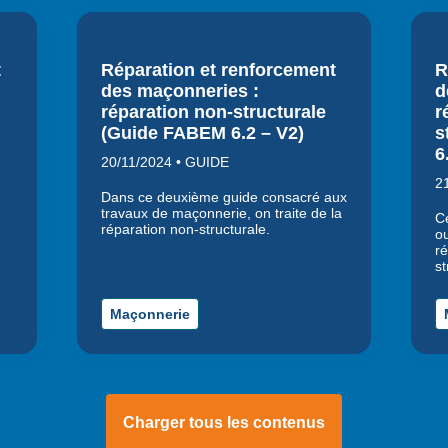
t
Réparation et renforcement
R
des maçonneries :
d
réparation non-structurale
r
(Guide FABEM 6.2 – V2)
s
6
20/11/2024 • GUIDE
2
Dans ce deuxième guide consacré aux
travaux de maçonnerie, on traite de la
C
réparation non-structurale.
o
r
st
Maçonnerie
Charger tous les contenus