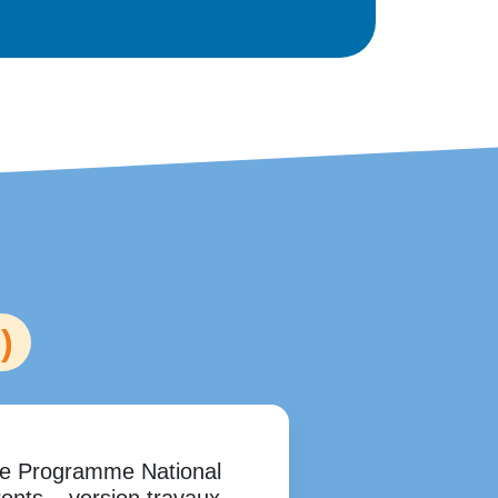
)
e Programme National
RSI – Route 