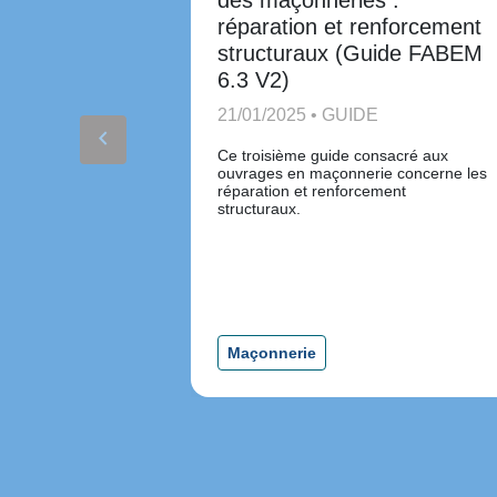
des maçonneries :
réparation et renforcement
structuraux (Guide FABEM
6.3 V2)
21/01/2025 • GUIDE
keyboard_arrow_left
Ce troisième guide consacré aux
ouvrages en maçonnerie concerne les
réparation et renforcement
structuraux.
Maçonnerie