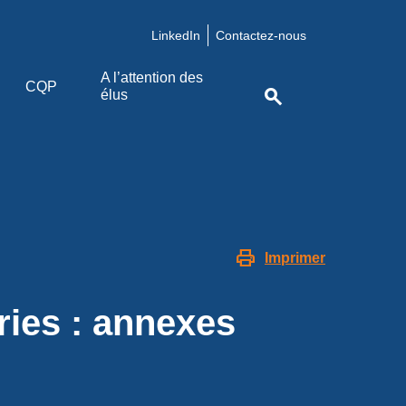
LinkedIn
Contactez-nous
A l’attention des
CQP
search
élus
print
Imprimer
ies : annexes