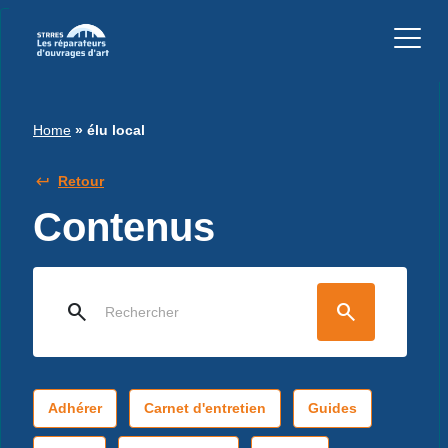
Home
»
élu local
Retour
Contenus
search
search
Adhérer
Carnet d'entretien
Guides