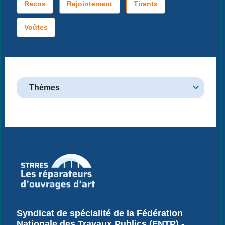
Recos
Rejointement
Tirants
Voûtes
Thèmes
Syndicat de spécialité de la Fédération
Nationale des Travaux Publics (FNTP) -