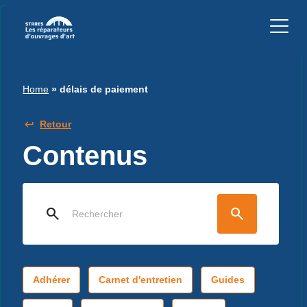
Home
»
délais de paiement
Retour
Contenus
search
search
Adhérer
Carnet d'entretien
Guides