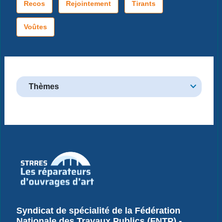
Recos
Rejointement
Tirants
Voûtes
Thèmes
Syndicat de spécialité de la Fédération
Nationale des Travaux Publics (FNTP) -