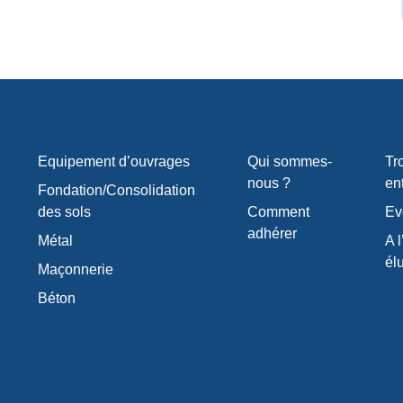
Equipement d’ouvrages
Qui sommes-
Tr
nous ?
en
Fondation/Consolidation
des sols
Comment
Ev
adhérer
Métal
A l
él
Maçonnerie
Béton