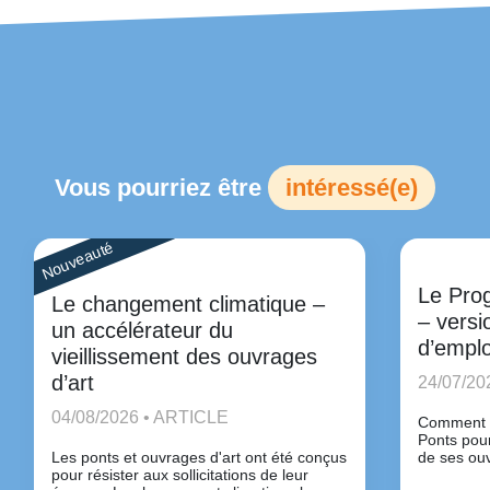
Vous pourriez être
intéressé(e)
Nouveauté
Le Pro
Le changement climatique –
– versi
un accélérateur du
d’emplo
vieillissement des ouvrages
d’art
24/07/20
04/08/2026 • ARTICLE
Comment u
Ponts pour
Les ponts et ouvrages d'art ont été conçus
de ses ou
pour résister aux sollicitations de leur