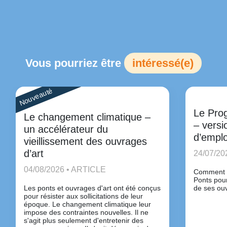
Vous pourriez être
intéressé(e)
Nouveauté
Le Pro
Le changement climatique –
– versi
un accélérateur du
d’emplo
vieillissement des ouvrages
d’art
24/07/20
04/08/2026 • ARTICLE
Comment u
Ponts pour
Les ponts et ouvrages d'art ont été conçus
de ses ou
pour résister aux sollicitations de leur
époque. Le changement climatique leur
impose des contraintes nouvelles. Il ne
s'agit plus seulement d'entretenir des