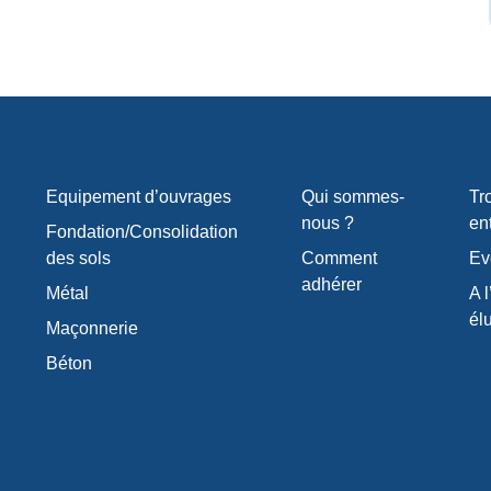
Equipement d’ouvrages
Qui sommes-
Tr
nous ?
en
Fondation/Consolidation
des sols
Comment
Ev
adhérer
Métal
A l
él
Maçonnerie
Béton