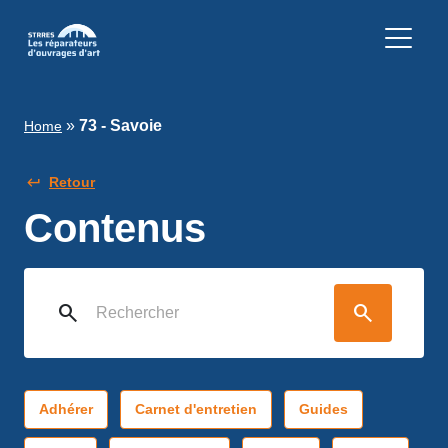
»
73 - Savoie
Home
Retour
Contenus
search
search
Adhérer
Carnet d'entretien
Guides