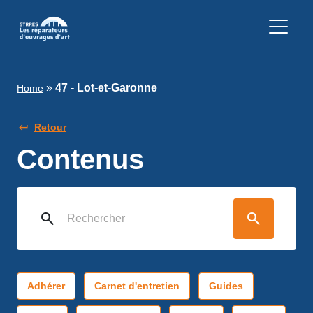
»
47 - Lot-et-Garonne
Home
Retour
Contenus
search
search
Adhérer
Carnet d'entretien
Guides