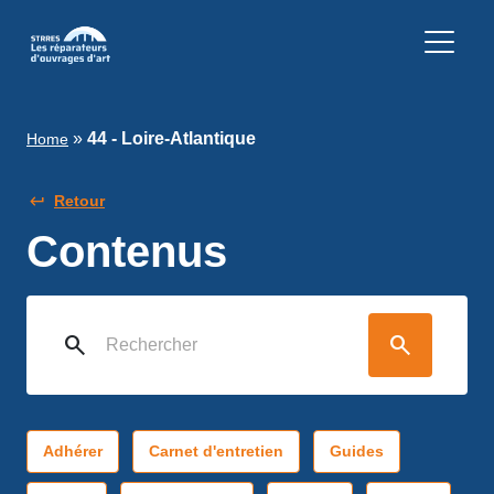
»
44 - Loire-Atlantique
Home
Retour
Contenus
search
search
Adhérer
Carnet d'entretien
Guides