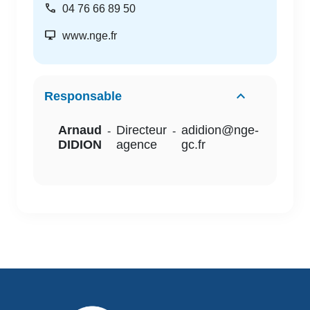
call
04 76 66 89 50
desktop_windows
www.nge.fr
Responsable
Arnaud
Directeur
adidion@nge-
-
-
DIDION
agence
gc.fr