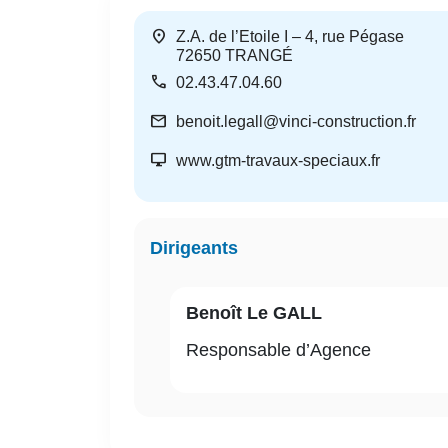
location_on
Z.A. de l’Etoile I – 4, rue Pégase
72650
TRANGÉ
call
02.43.47.04.60
mail
benoit.legall@vinci-construction.fr
desktop_windows
www.gtm-travaux-speciaux.fr
Dirigeants
Benoît Le GALL
Responsable d’Agence