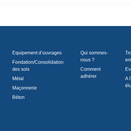
Equipement d’ouvrages
Qui sommes-
Tr
nous ?
en
Fondation/Consolidation
des sols
Comment
Ev
adhérer
Métal
A l
él
Maçonnerie
Béton