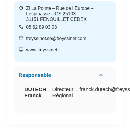
location_on
ZI La Pointe – Rue de l’Europe –
Lespinasse – CS 25103
31151
FENOUILLET CEDEX
call
05 62 89 03 03
mail
freyssinet.so@freyssinet.com
desktop_windows
www.freyssinet.fr
Responsable
DUTECH
Directeur
franck.dutech@freyss
-
-
Franck
Régional