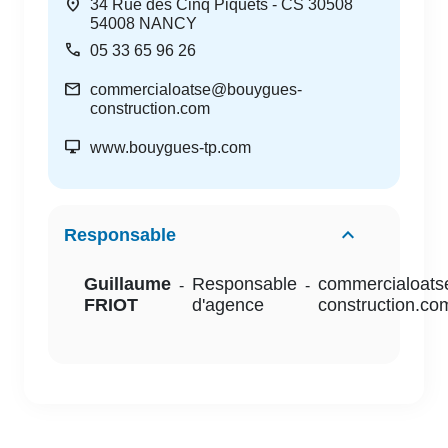
location_on
34 Rue des Cinq Piquets - CS 30508
54008
NANCY
call
05 33 65 96 26
mail
commercialoatse@bouygues-
construction.com
desktop_windows
www.bouygues-tp.com
Responsable
Guillaume
Responsable
commercialoat
-
-
FRIOT
d'agence
construction.co