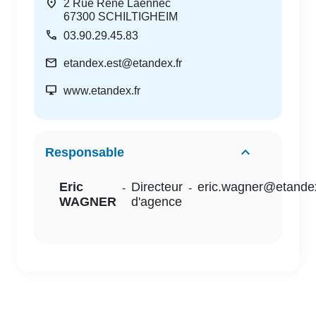
location_on
2 Rue René Laennec
67300
SCHILTIGHEIM
call
03.90.29.45.83
mail
etandex.est@etandex.fr
desktop_windows
www.etandex.fr
Responsable
Eric
Directeur
eric.wagner@etandex
-
-
WAGNER
d'agence