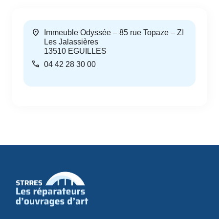
location_on
Immeuble Odyssée – 85 rue Topaze – ZI
Les Jalassières
13510
EGUILLES
call
04 42 28 30 00