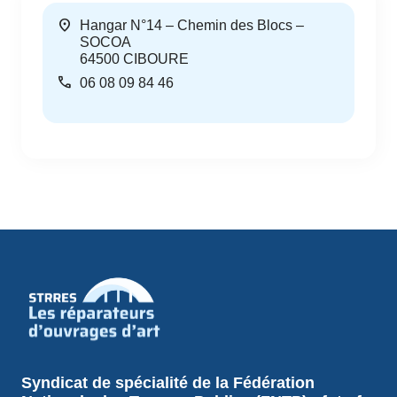
location_on
Hangar N°14 – Chemin des Blocs –
SOCOA
64500
CIBOURE
call
06 08 09 84 46
Syndicat de spécialité de la Fédération